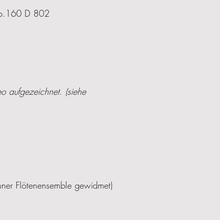
 op.160 D 802
eo aufgezeichnet
.
(siehe
ner Flötenensemble gewidmet)