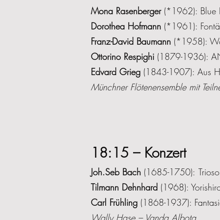
Mona Rasenberger
(*1962): Blue F
Dorothea Hofmann
(*1961): Fontä
Franz-David Baumann
(*1958): Wat
Ottorino Respighi
(1879-1936): ANT
Edvard Grieg
(1843-1907): Aus H
Münchner Flötenensemble mit Teil
18:15 – Konzert
Joh.Seb Bach
(1685-1750):
Trios
Tilmann Dehnhard
(1968): Yorishiro
Carl Frühling
(1868-1937): Fantasie
Wally Hase – Vanda Albota