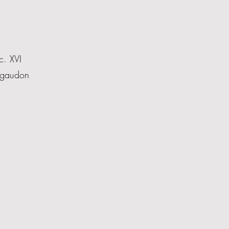
c. XVI
igaudon