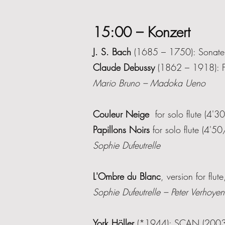
15:00 – Konzert
J. S. Bach
(1685 – 1750): Sonat
Claude Debussy
(1862 – 1918): Fl
M
ario Bruno – Madoka Ueno
Couleur Neige
for solo flute (4'3
Papillons Noirs
for solo flute (4'50
Sophie Dufeutrelle
L'Ombre du Blanc
, version for flu
Sophie Dufeutrelle – Peter Verhoyen
York Höller
(*1944): SCAN (2003) f