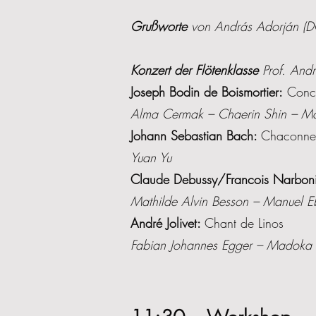
Grußworte
von András Adorján (DGf
Konzert der Flötenklasse
Prof. Andr
Joseph Bodin de Boismortier:
Concer
Alma Cermak – Chaerin Shin – Ma
Johann Sebastian Bach:
Chaconne 
Yuan Yu
Claude Debussy/Francois Narbon
Mathilde Alvin Besson – Manuel Eb
André Jolivet:
Chant de Linos
Fabian Johannes Egger – Madoka 