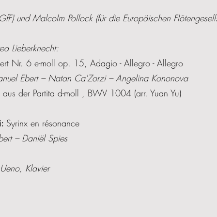
F) und Malcolm Pollock (für die Europäischen Flötengesells
ea Lieberknecht:
t Nr. 6 e-moll op. 15, Adagio - Allegro - Allegro
nuel Ebert – Natan Ca'Zorzi – Angelina Kononova
aus der Partita d-moll , BWV 1004 (arr. Yuan Yu)
i:
Syrinx en résonance
ert – Daniël Spies
Ueno, Klavier