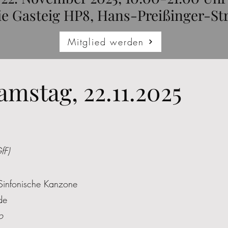
ie Gasteig HP8, Hans-Preißinger-St
Mitglied werden
mstag, 22.11.2025
fF)
infonische Kanzone
de
o