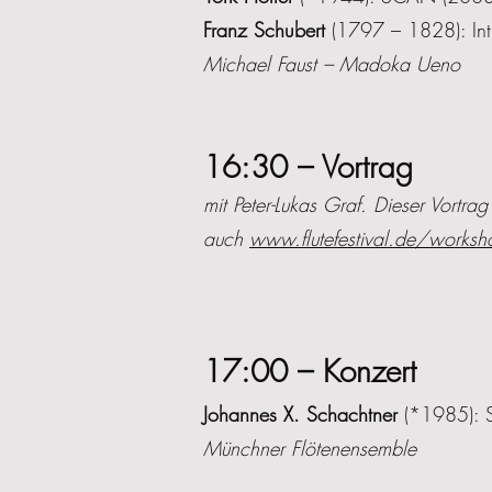
Franz Schubert
(1797 – 1828): Intr
Michael Faust – Madoka Ueno
16:30 – Vortrag
mit Peter-Lukas Graf. Dieser Vortr
auch
www.flutefestival.de/works
17:00 – Konzert
Johannes X. Schachtner
(*1985): S
Münchner Flötenensemble