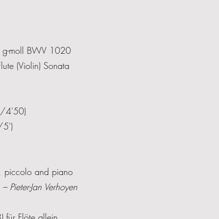
e g-moll BWV 1020
ute (Violin) Sonata
0/4'50)
/5')
te, piccolo and piano
 – Pieter-Jan Verhoyen
ür Flöte allein