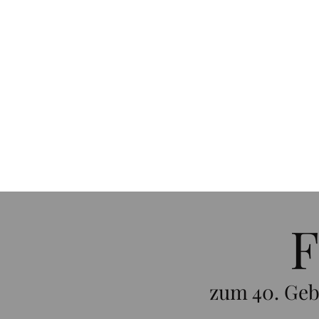
F
zum 40. Gebu