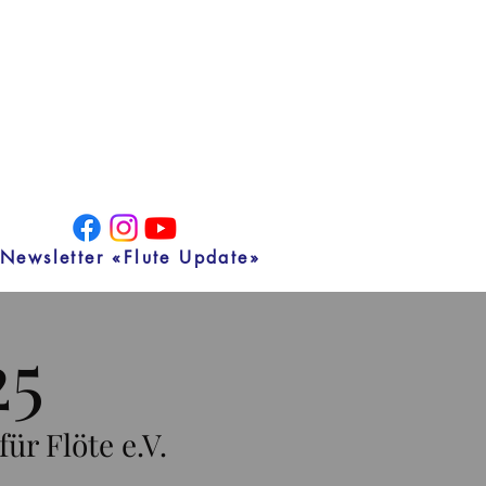
Newsletter «Flute Update»
25
ür Flöte e.V.