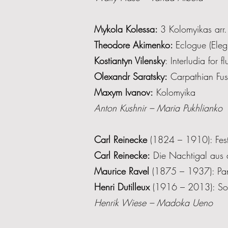
Mykola Kolessa:
3 Kolomyikas arr.
Theodore Akimenko:
Eclogue (Eleg
Kostiantyn Vilensky
: Interludia for 
Olexandr Saratsky:
Carpathian Fus
Maxym Ivanov:
Kolomyika
Anton Kushnir – Maria Pukhlianko
Carl Reinecke
(1824 – 1910): Fest
Carl Reinecke:
Die Nachtigal aus 
Maurice Ravel
(1875 – 1937): Pant
Henri Dutilleux
(1916 – 2013): Sona
Henrik Wiese – Madoka Ueno