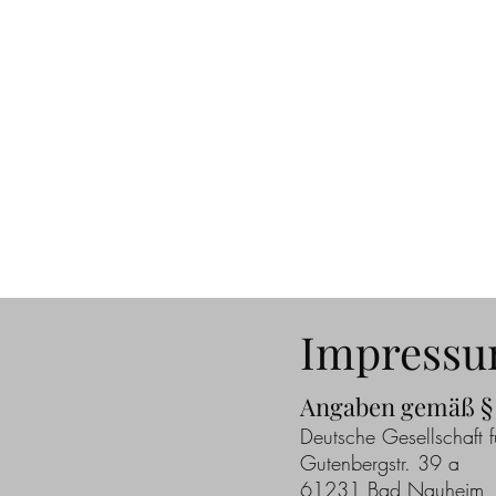
Impress
Angaben gemäß §
Deutsche Gesellschaft fü
Gutenbergstr. 39 a
61231 Bad Nauheim