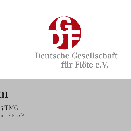
um
 5 TMG
r Flöte e.V.