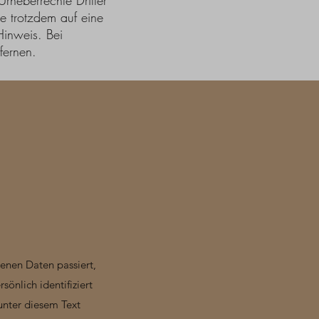
Urheberrechte Dritter
ie trotzdem auf eine
Hinweis. Bei
tfernen.
enen Daten passiert,
önlich identifiziert
unter diesem Text