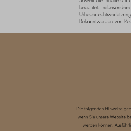
Soweit die Inhalte auf 
beachtet. Insbesondere 
Urheberrechtsverletzun
Bekanntwerden von Rech
Die folgenden Hinweise geb
wenn Sie unsere Website be
werden können. Ausführl