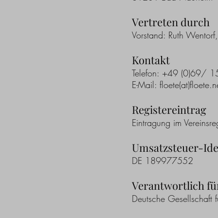
Vertreten durch
Vorstand: Ruth Wentorf
Kontakt
Telefon: +49 (0)69/ 
E-Mail: floete(at)floete.n
Registereintrag
Eintragung im Vereinsre
Umsatzsteu
er-Id
DE 189977552
Verantwortlich für
Deutsche Gesellschaft 