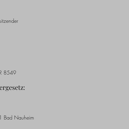
sitzender
 VR 8549
ergesetz:
231 Bad Nauheim