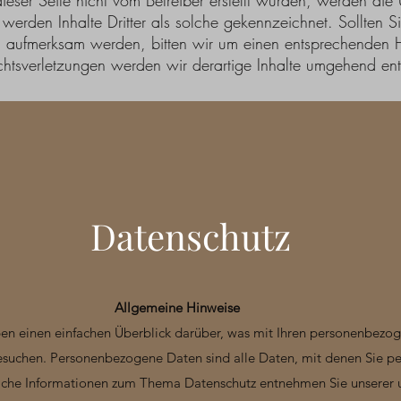
dieser Seite nicht vom Betreiber erstellt wurden, werden die 
werden Inhalte Dritter als solche gekennzeichnet. Sollten S
g aufmerksam werden, bitten wir um einen entsprechenden 
tsverletzungen werden wir derartige Inhalte umgehend en
Datenschutz
Allgemeine Hinweise
en einen einfachen Überblick darüber, was mit Ihren personenbezog
suchen. Personenbezogene Daten sind alle Daten, mit denen Sie pers
iche Informationen zum Thema Datenschutz entnehmen Sie unserer 