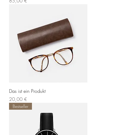
Preis
85,00 €
Das ist ein Produkt
Preis
20,00 €
Bestseller