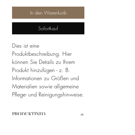
In den Warenkorb
Sofortkauf
Dies ist eine 
Produktbeschreibung. Hier 
können Sie Details zu Ihrem 
Produkt hinzufügen - z. B. 
Informationen zu Größen und 
Materialien sowie allgemeine 
Pflege- und Reinigungshinweise.
PRODUKTINFO
Das ist ein Produktdetail. Hier können 
RÜCKGABEBEDINGUNGEN
Sie Informationen zu Ihrem Produkt 