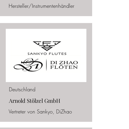
Hersteller/Instrumentenhändler
Deutschland
Arnold Stölzel GmbH
Vertreter von Sankyo, DiZhao