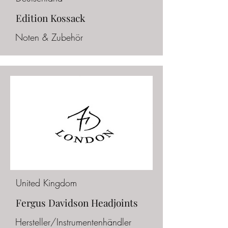
Edition Kossack
Noten & Zubehör
United Kingdom
Fergus Davidson Headjoints
Hersteller/Instrumentenhändler