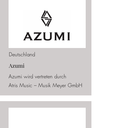
Deutschland
Azumi
Azumi wird vertreten durch
Atris
Music – Musik Meyer GmbH