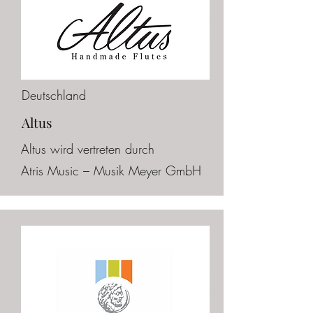
Deutschland
Altus
Altus wird vertreten durch
Atris
Music – Musik Meyer GmbH