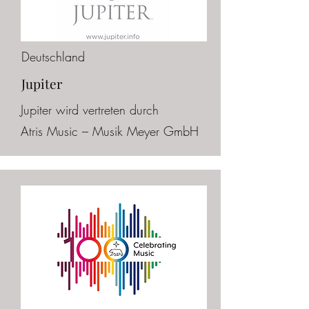
Deutschland
Jupiter
Jupiter wird vertreten durch
Atris
Music – Musik Meyer GmbH